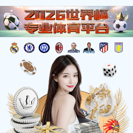
立即注册
首页
体育焦点
全部
最新
热门
推荐